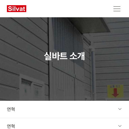
메뉴 열기
실바트 소개
연혁
연혁